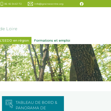
06 45 54 61 72
info@grainecentre.org
de Loire
L’EEDD en région
Formations et emploi
TABLEAU DE BORD &
PANORAMA DE