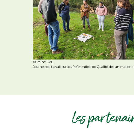
©Graine CVL
Journée de travail sur les Référentiels de Qualité des animations
Les partenai