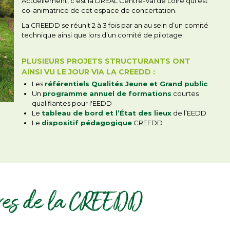
Actuellement, c'est la DREAL Centre-Val de Loire qui est
co-animatrice de cet espace de concertation.
La CREEDD se réunit 2 à 3 fois par an au sein d’un comité
technique ainsi que lors d’un comité de pilotage.
PLUSIEURS PROJETS STRUCTURANTS ONT
AINSI VU LE JOUR VIA LA CREEDD :
Les
référentiels Qualités Jeune et Grand public
Un
programme annuel de formations
courtes
qualifiantes pour l'EEDD
Le
tableau de bord et l’État des lieux
de l’EEDD
Le
dispositif pédagogique
CREEDD
res de la CREEDD