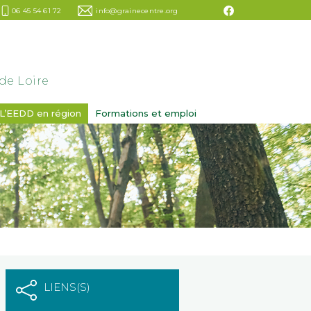
06 45 54 61 72
info@grainecentre.org
de Loire
L’EEDD en région
Formations et emploi
LIENS(S)