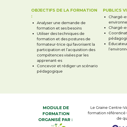
OBJECTIFS DE LA FORMATION
PUBLICS VI
:
Chargé-es
environn
Analyser une demande de
Chargé-es
formation et ses besoins
Coordinat
Utiliser des techniques de
pédagogi
formation et des postures de
Éducateur
formateur-trice qui favorisent la
l’environ
participation et l’acquisition des
compétences visées par les
apprenant-es
Concevoir et rédiger un scénario
pédagogique
MODULE DE
Le Graine Centre-Va
formation référencé Q
FORMATION
de qua
ORGANISÉ PAR :