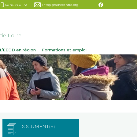
06 45 54 61 72
info@grainecentre.org
de Loire
L’EEDD en région
Formations et emploi
DOCUMENT(S)