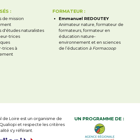
SÉS :
FORMATEUR :
 de mission
Emmanuel REDOUTEY
ement
Animateur nature, formateur de
 d'études naturalistes
formateurs, formateur en
eur-trices
éducation nature-
ques
environnement et en sciences
-trices à
de l’éducation
à Formacoop
nement
l de Loire est un organisme de
UN PROGRAMME DE :
ualiopi et respecte les critères
lité s'y référant.