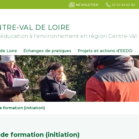
NEWSLETTER
02 54 94 62 80
TRE-VAL DE LOIRE
'éducation à l'environnement en région Centre-Val 
de Loire
Échanges de pratiques
Projets et actions d’EEDD
 formation (initiation)
de formation (initiation)